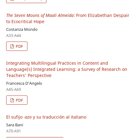
The Seven Moons of Maali Almeida
: From Elizabethan Despair
to Ecocritical Hope
Costanza Mondo
A33-A44
PDF
Integrating Multilingual Practices in Content and
Language(s) Integrated Learning: a Survey of Research on
Teachers' Perspective
Francesca D'Angelo
A45-A69
PDF
El sufijo
-azo
y su traducción al italiano
Sara Bani
A70-A91