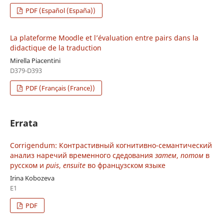
PDF (Español (España))
La plateforme Moodle et l’évaluation entre pairs dans la
didactique de la traduction
Mirella Piacentini
D379-D393
PDF (Français (France))
Errata
Corrigendum: Контрастивный когнитивно-семантический
анализ наречий временного сдедования
затем
,
потом
в
русском и
puis
,
ensuite
во французском языке
Irina Kobozeva
E1
PDF