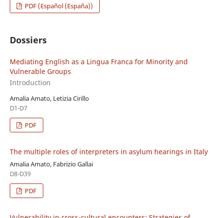
PDF (Español (España))
Dossiers
Mediating English as a Lingua Franca for Minority and
Vulnerable Groups
Introduction
Amalia Amato, Letizia Cirillo
D1-D7
PDF
The multiple roles of interpreters in asylum hearings in Italy
Amalia Amato, Fabrizio Gallai
D8-D39
PDF
Vulnerability in cross-cultural encounters: Strategies of