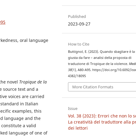
Published
095
2023-09-27
rkedness, oral language
How to Cite
Buttignol, E. (2023). Quando sbagliare è la
giusta da fare – analisi della proposta di
traduzione di Tropique de la violence.
Medi
38
(1), A80-A95. https://doi.org/10.6092/iss
4382/18095
 the novel
Tropique de la
More Citation Formats
 source text and a
ive voices are carried
-standard in Italian
Issue
pecific examples, this
Vol. 38 (2023): Errori che non lo 
ed language and the
La creatività del traduttore alla p
constitute a valid
dei lettori
rked language of one of