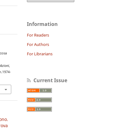
Information
For Readers
For Authors
For Librarians
 cosa
Azioni
,
n.1974-
Current Issue
sono.
rova