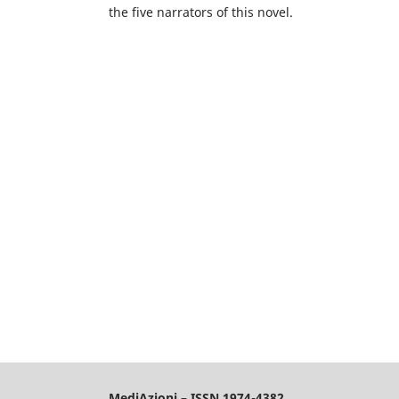
the five narrators of this novel.
MediAzioni – ISSN 1974-4382