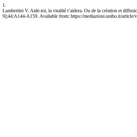
1.
Lambertini V. Aide-toi, la viralité t’aidera. Ou de la création et diff
9];44:A144-A159. Available from: https://mediazioni.unibo.it/article