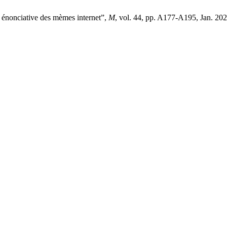
et énonciative des mèmes internet”,
M
, vol. 44, pp. A177-A195, Jan. 202