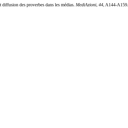
 et diffusion des proverbes dans les médias.
MediAzioni
,
44
, A144-A159. 